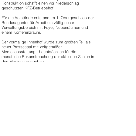
Konstruktion schafft einen vor Niederschlag
geschützten KFZ-Betriebshof.
Für die Vorstände entstand im 1. Obergeschoss der
Bundesagentur für Arbeit ein völlig neuer
Verwaltungsbereich mit Foyer, Nebenräumen und
einem Konferenzraum.
Der vormalige Innenhof wurde zum größten Teil als
neuer Pressesaal mit zeitgemäßer
Medienausstattung - hauptsächlich für die
monatliche Bekanntmachung der aktuellen Zahlen in
den Medien - ausgebaut.
Regensburger Str. 104, 90478 Nürnberg
Bauherr:
Bundesagentur für Arbeit
vertr.d. BA - Gebäude-, Bau- und
Immobilienmanagement GmbH
Niederwöhrmeier + Kief
Freie Architekten BDA und Stadtplaner
Castellstr. 103 90451 Nürnberg