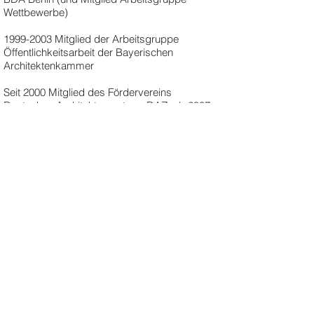
Wettbewerbe)
1999-2003
Mitglied der Arbeitsgruppe
Öffentlichkeitsarbeit der Bayerischen
Architektenkammer
Seit 2000 Mitglied des Fördervereins
Deutsches Architekturzentrum DAZ, ab 2007
Bundesstiftung Baukultur
Seit 2002 Mitglied der Deutschen Akademie für
Städtebau und Landesplanung
2004-2008
Mitglied des Beirats Treffpunkt
Architektur der Bayerischen
Architektenkammer für Ober-und Mittelfranken
in Nürnberg
(2002-2004
Gründungsmitglied)
"Niederwöhrmeier + Kief Architekten", 2005
(ISBN
3-936721-20-3)
"Theo Kief - Architekt", Nürnberg 2007 (ISBN
978-3-00-021777 7)