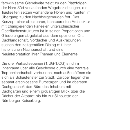
fernwirksame Giebelseite zeigt zu den Platzfolgen
der Nord-Süd verlaufenden Wegebeziehungen, die
Traufseiten setzen vorhandene Höhen und Kanten im
Übergang zu den Nachbargebäuden fort. Das
Konzept einer ablesbaren, transparenten Architektur
mit changierenden Paneelen unterschiedlicher
Oberflächenstrukturen ist in seinen Proportionen und
Gliederungen abgeleitet aus dem speziellen Ort.
Dachlandschaft, Vordächer und Auskragungen
suchen den zeitgemäßen Dialog mit ihrer
historischen Nachbarschaft und eine
Neuinterpretation ihrer Themen und Elemente.
Die drei Verkaufsebenen (1.UG-1.OG) sind im
Innenraum über alle Geschosse durch eine zentrale
Treppenlandschaft verbunden, nach außen öffnen sie
sich als Schaufenster zur Stadt. Darüber liegen drei
separat erschlossene Büroetagen und im obersten
Dachgeschoß das Büro des Inhabers mit
Dachgarten und einem großartigen Blick über die
Dächer der Altstadt bis hin zur Silhouette der
Nürnberger Kaiserburg.
Vordere Sterngasse 2a, 90402 Nürnberg
Bauherr:
Klaus Wüst Liegenschaftsgesellschaft GbR